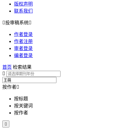
版权声明
联系我们

投审稿系统

作者登录
作者注册
审者登录
编者登录
首页
检索结果

按作者

按标题
按关键词
按作者
