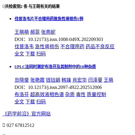

共检索到
2 条
与
王萌
有关的结果
伐昔洛韦片不合理用药致急性肾损伤1例
王萌
萌
郝菲
张燕妮
DOI：10.12173/j.issn.1008-049X.202209303
伐昔洛韦
急性肾损伤
不合理用药
药品不良反应
全文
下载
扫码
UPLC法同时测定布洛芬及其制剂中的10种杂质
贠晓斐
张艳霞
钱钰娟
韩锋
肖宏华
闫泽曼
王萌
DOI：10.12173/j.issn.2097-4922.202512006
布洛芬
超高效液相色谱
杂质
毒性
质量控制
全文
下载
扫码
《药学前沿》官方网站

027 67812512