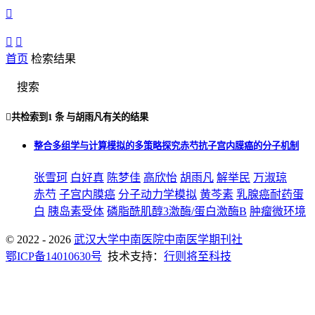



首页
检索结果
搜索

共检索到
1 条
与
胡雨凡
有关的结果
整合多组学与计算模拟的多策略探究赤芍抗子宫内膜癌的分子机制
张雪珂
白好真
陈梦佳
高欣怡
胡雨凡
解举民
万淑琼
赤芍
子宫内膜癌
分子动力学模拟
黄芩素
乳腺癌耐药蛋
白
胰岛素受体
磷脂酰肌醇3激酶/蛋白激酶B
肿瘤微环境
© 2022 - 2026
武汉大学中南医院中南医学期刊社
鄂ICP备14010630号
技术支持：
行则将至科技