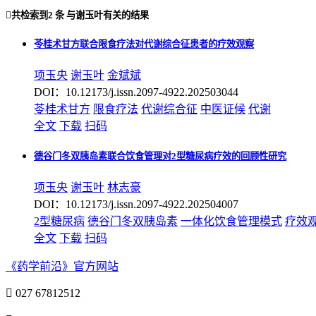

共检索到
2 条
与
谢玉叶
有关的结果
苓桂术甘方联合限食疗法对代谢综合征患者的疗效观察
项玉央
谢玉叶
金斌斌
DOI：10.12173/j.issn.2097-4922.202503044
苓桂术甘方
限食疗法
代谢综合征
中医证候
代谢
全文
下载
扫码
德谷门冬双胰岛素联合饮食管理对2型糖尿病疗效的回顾性研究
项玉央
谢玉叶
林志豪
DOI：10.12173/j.issn.2097-4922.202504007
2型糖尿病
德谷门冬双胰岛素
一体化饮食管理模式
疗效
全文
下载
扫码
《药学前沿》官方网站

027 67812512