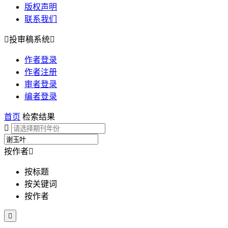
版权声明
联系我们

投审稿系统

作者登录
作者注册
审者登录
编者登录
首页
检索结果

按作者

按标题
按关键词
按作者
