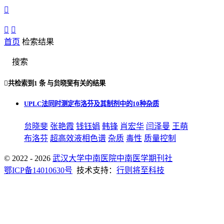



首页
检索结果
搜索

共检索到
1 条
与
贠晓斐
有关的结果
UPLC法同时测定布洛芬及其制剂中的10种杂质
贠晓斐
张艳霞
钱钰娟
韩锋
肖宏华
闫泽曼
王萌
布洛芬
超高效液相色谱
杂质
毒性
质量控制
© 2022 - 2026
武汉大学中南医院中南医学期刊社
鄂ICP备14010630号
技术支持：
行则将至科技