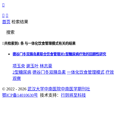



首页
检索结果
搜索

共检索到
1 条
与
一体化饮食管理模式
有关的结果
德谷门冬双胰岛素联合饮食管理对2型糖尿病疗效的回顾性研究
项玉央
谢玉叶
林志豪
2型糖尿病
德谷门冬双胰岛素
一体化饮食管理模式
疗效
观察
© 2022 - 2026
武汉大学中南医院中南医学期刊社
鄂ICP备14010630号
技术支持：
行则将至科技