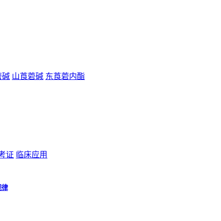
菪碱
山莨菪碱
东莨菪内酯
考证
临床应用
规律