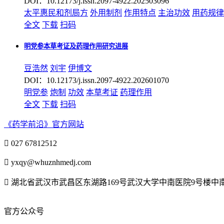
DOI：10.12173/j.issn.2097-4922.202503096
太平惠民和剂局方
外用制剂
作用特点
主治
功效
用药规律
全文
下载
扫码
明党参本草考证及药理作用研究进展
豆浩然
刘宇
伊博文
DOI：10.12173/j.issn.2097-4922.202601070
明党参
炮制
功效
本草考证
药理作用
全文
下载
扫码
《药学前沿》官方网站

027 67812512

yxqy@whuznhmedj.com

湖北省武汉市武昌区东湖路169号武汉大学中南医院9号楼
官方公众号