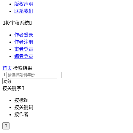
版权声明
联系我们

投审稿系统

作者登录
作者注册
审者登录
编者登录
首页
检索结果

按关键字

按标题
按关键词
按作者
