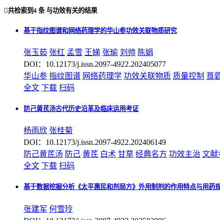

共检索到
4 条
与
功效
有关的结果
基于指纹图谱和网络药理学的华山参功效关联物质研究
张玉茹
张红
孟雪
王娣
张瑜
刘帅
陈娟
DOI：10.12173/j.issn.2097-4922.202405077
华山参
指纹图谱
网络药理学
功效
关联物质
质量控制
莨
全文
下载
扫码
防己黄芪汤古代历史沿革及临床运用考证
杨雨欣
张桂菊
DOI：10.12173/j.issn.2097-4922.202406149
防己黄芪汤
防己
黄芪
白术
甘草
经典名方
功效
主治
文献
全文
下载
扫码
基于数据挖掘分析《太平惠民和剂局方》外用制剂的作用特点与用药
张建军
何雪玲