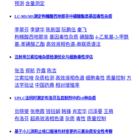
预测
含量测定
LC-MS/MS测定枸橼酸西地那非中磺酸酯类基因毒性杂质
李翠芬
李健华
陈新国
阮鹏伍
秦飞
枸橼酸西地那非
基因毒性
杂质
磺酸酯
4-乙氧基-3-甲酰
基-苯磺酸乙酯
高效液相色谱-串联质谱法
注射用兰索拉唑杂质检测优化与细胞毒性评估
张浩
郑航
乔露
陈吉
兰索拉唑
杂质
检测
高效液相色谱
细胞毒性
质量控制
方
法学验证
中国药典
相对增殖率
UPLC法同时测定布洛芬及其制剂中的10种杂质
贠晓斐
张艳霞
钱钰娟
韩锋
肖宏华
闫泽曼
王萌
布洛芬
超高效液相色谱
杂质
毒性
质量控制
基于小儿消积止咳口服液包材变更的元素杂质安全性考察