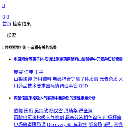



首页
检索结果
搜索

共检索到
7 条
与
杂质
有关的结果
电感耦合等离子体-质谱法测定药用辅料山梨酸钾中元素杂质残留量
庞赛
江坤
王平
山梨酸钾
药用辅料
电感耦合等离子体质谱
元素
杂质
人
用药品技术要求国际协调理事会 Q3D
丙酸倍氯米松吸入气雾剂中新杂质的定性定量分析
戴聪
田珩
吴纯敏
杨仪雪
贝琦华
严全鸿
丙酸倍氯米松吸入气雾剂
超高效液相色谱仪-四极杆静
电场轨道阱质谱
Discovery Studio软件
新
杂质
鉴别
毒性