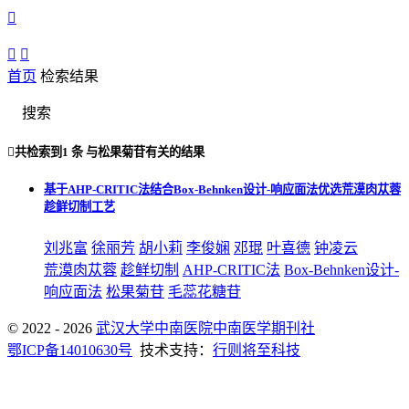



首页
检索结果
搜索

共检索到
1 条
与
松果菊苷
有关的结果
基于AHP-CRITIC法结合Box-Behnken设计-响应面法优选荒漠肉苁蓉
趁鲜切制工艺
刘兆富
徐丽芳
胡小莉
李俊娴
邓琨
叶喜德
钟凌云
荒漠肉苁蓉
趁鲜切制
AHP-CRITIC法
Box-Behnken设计-
响应面法
松果菊苷
毛蕊花糖苷
© 2022 - 2026
武汉大学中南医院中南医学期刊社
鄂ICP备14010630号
技术支持：
行则将至科技