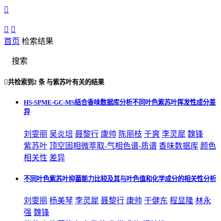



首页
检索结果
搜索

共检索到
2 条
与
紫苏叶
有关的结果
HS-SPME-GC-MS结合香味数据库分析不同叶色紫苏叶挥发性成分差
异
刘雯丽
吴炎培
聂黎行
康帅
陈丽枝
于爽
李灵犀
魏锋
紫苏叶
顶空固相微萃取-气相色谱-质谱
香味数据库
颜色
相关性
差异
不同叶色紫苏叶抑菌能力比较及其与叶色值和化学成分的相关性分析
刘雯丽
杨美琴
李灵犀
聂黎行
康帅
于健东
程显隆
林永
强
魏锋