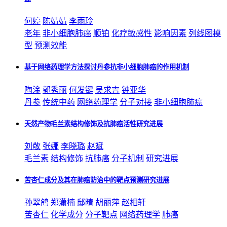
何婷
陈婧婧
李雨玲
老年
非小细胞
肺癌
顺铂
化疗敏感性
影响因素
列线图模
型
预测效能
基于网络药理学方法探讨丹参抗非小细胞肺癌的作用机制
陶淦
郭秀丽
何发键
吴求吉
钟亚华
丹参
传统中药
网络药理学
分子对接
非小细胞
肺癌
天然产物毛兰素结构修饰及抗肺癌活性研究进展
刘敬
张娜
李晓璐
赵斌
毛兰素
结构修饰
抗
肺癌
分子机制
研究进展
苦杏仁成分及其在肺癌防治中的靶点预测研究进展
孙翠鸽
郑潇楠
邸晴
胡丽萍
赵相轩
苦杏仁
化学成分
分子靶点
网络药理学
肺癌