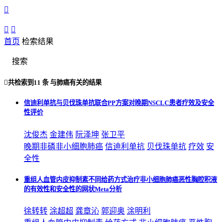



首页
检索结果
搜索

共检索到
11 条
与
肺癌
有关的结果
信迪利单抗与贝伐珠单抗联合PP方案对晚期NSCLC患者疗效及安全
性评价
沈俊杰
金建伟
阮泽坤
张卫平
晚期非磷非小细胞
肺癌
信迪利单抗
贝伐珠单抗
疗效
安
全性
重组人血管内皮抑制素不同给药方式治疗非小细胞肺癌恶性胸腔积液
的有效性和安全性的网状Meta分析
徐转转
涂超超
龚章沁
郭迎奥
涂明利