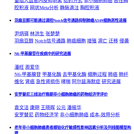
重组人血管内皮抑制素
给药方式
非小细胞
肺癌
恶性胸
腔积液
网状Meta分析
静脉滴注
胸腔积液
羽扇豆醇可能通过调控Notch信号通路抑制肺癌A549细胞恶性进展
尹炳驿
林洪生
张楚楚
羽扇豆醇
Notch信号通路
肺癌
细胞
增殖
凋亡
迁移
侵袭
N6-甲基腺苷在疾病中的研究进展
潘旺
周爱华
N6-甲基腺苷
甲基化酶
去甲基化酶
细胞过程
肺癌
肺纤
维化
肾癌
急性肾损伤
哮喘
阿尔兹海默症
研究进展
安罗替尼三线治疗晚期非小细胞肺癌的药物经济学评价
袁文洁
康朔
王晓晖
公元
潘振华
安罗替尼
药物经济学
非小细胞
肺癌
成本-效用分析
老年非小细胞肺癌患者顺铂化疗敏感性影响因素分析及列线图模型构
建