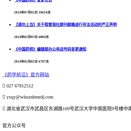
《中国药师》变更公告
2024年07月02日
10654次
【请勿上当】关于假冒我社期刊邮箱进行非法活动的严正声明
2024年02月05日
6884次
《中国药师》编辑部办公电话号码变更通知
2024年01月02日
6787次
《药学前沿》官方网站

027 67812512

yxqy@whuznhmedj.com

湖北省武汉市武昌区东湖路169号武汉大学中南医院9号楼
官方公众号