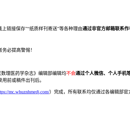
“线上链接保存”“纸质样刊寄送”等各种理由
通过非官方邮箱联系作
者务必提高警惕！
《数理医药学杂志》编辑部编辑均
不会
通过个人微信、个人手机等
录用前或稿件出刊后。
ttps://mc.whuznhmedj.com/
）完成，所有联系均仅通过各编辑部官