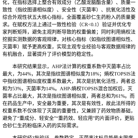
化，在指标选择上整合有效成分（乙酸龙脑酯含量）、质量一
致性（指纹图谱相似度）、安全性（灭菌率）、抗氧化活性及
综合外观性状五大核心指标，全面覆盖砂仁生药粉入药质量要
求。在赋权方法上通过一致性检验（CR<0.1）验证并优化专
家判断矩阵，避免主观判断导致的权重偏差；同时利用熵权法
挖掘实测数据的客观规律，对核心指标（如指纹图谱相似性、
灭菌率）赋予更高权重，实现主观专业经验与客观数据规律的
有机融合，显著提升了评价模型的稳定性。
本研究结果显示，AHP法计算的权重系数中灭菌率占比
最大，为44%，其次是指纹图谱相似度为18%；熵权TOPSIS法
中指纹图谱相似度权重系数最大，其次是抗氧化活性，两者总
和为53%，灭菌率为14%。AHP-熵权TOPSIS混合加权后，灭
菌率占比最大，其次是指纹图谱相似度，两者总和为61%。而
在药品生产中，安全最为重要，其次是有效性，故此法所得的
权重系数不仅体现了灭菌的重要性，又兼顾了药效物质基础，
避免了“重成分、轻安全”“重药效、轻应用”的片面评价，更贴
合砂仁生药粉临床入药的实际需求。
本研究经3批验证，参数稳定，灭菌率达标且能最大限度