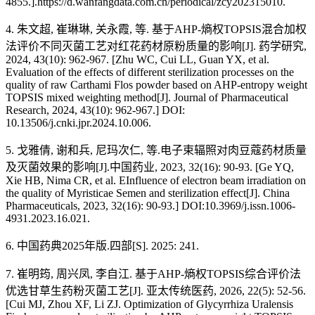
4855.].https://d.wanfangdata.com.cn/periodical/zcy202315010.
4. 朱文超, 崔琳琳, 关永霞, 等. 基于AHP-熵权TOPSIS混合加权
法评价不同灭菌工艺对红花药材原粉质量的影响[J]. 药学研究,
2024, 43(10): 962-967. [Zhu WC, Cui LL, Guan YX, et al.
Evaluation of the effects of different sterilization processes on the
quality of raw Carthami Flos powder based on AHP-entropy weight
TOPSIS mixed weighting method[J]. Journal of Pharmaceutical
Research, 2024, 43(10): 962-967.] DOI:
10.13506/j.cnki.jpr.2024.10.006.
5. 戈雅倩, 谢和兵, 尼玛次仁, 等.电子束辐照对肉豆蔻药材质量
及灭菌效果的影响[J].中国药业, 2023, 32(16): 90-93. [Ge YQ,
Xie HB, Nima CR, et al. EInfluence of electron beam irradiation on
the quality of Myristicae Semen and sterilization effect[J]. China
Pharmaceuticals, 2023, 32(16): 90-93.] DOI:10.3969/j.issn.1006-
4931.2023.16.021.
6. 中国药典2025年版.四部[S]. 2025: 241.
7. 崔明筠, 周兴凤, 李自江. 基于AHP-熵权TOPSIS综合评价法
优选甘草生药粉灭菌工艺[J]. 亚太传统医药, 2026, 22(5): 52-56.
[Cui MJ, Zhou XF, Li ZJ. Optimization of Glycyrrhiza Uralensis