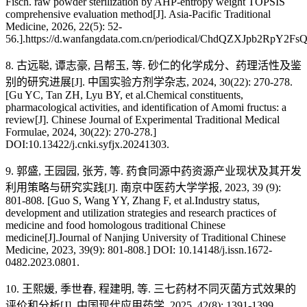
Fisch. raw powder sterilization by AHP-entropy weight TOPSIS
comprehensive evaluation method[J]. Asia-Pacific Traditional
Medicine, 2026, 22(5): 52-
56.].https://d.wanfangdata.com.cn/periodical/ChdQZXJpb
8. 古远聪, 谭志豪, 吕帮玉, 等. 砂仁的化学成分、药理活性及鉴
别的研究进展[J]. 中国实验方剂学杂志, 2024, 30(22): 270-278.
[Gu YC, Tan ZH, Lyu BY, et al.Chemical constituents,
pharmacological activities, and identification of Amomi fructus: a
review[J]. Chinese Journal of Experimental Traditional Medical
Formulae, 2024, 30(22): 270-278.]
DOI:10.13422/j.cnki.syfjx.20241303.
9. 郭盛, 王园园, 张芳, 等. 药食同源中药资源产业现状及其开发
利用策略与研究实践[J]. 南京中医药大学学报, 2023, 39 (9):
801-808. [Guo S, Wang YY, Zhang F, et al.Industry status,
development and utilization strategies and research practices of
medicine and food homologous traditional Chinese
medicine[J].Journal of Nanjing University of Traditional Chinese
Medicine, 2023, 39(9): 801-808.] DOI: 10.14148/j.issn.1672-
0482.2023.0801.
10. 王熙媛, 季世春, 程建明, 等. 三七药材不同灭菌方式效果的
评价和分析[J]. 中国现代应用药学, 2025, 42(8): 1391-1399.