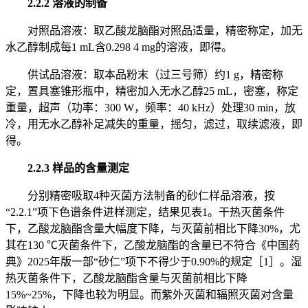
2.2.2 溶液的制备
对照品溶液：取乙酸龙脑酯对照品适量，精密称定，加无
水乙醇制成每1 mL含0.298 4 mg的溶液，即得。
供试品溶液：取本品粉末（过三号筛）约1 g，精密称
定，置具塞锥形瓶中，精密加入无水乙醇25 mL，密塞，称定
重量，超声（功率：300 W，频率：40 kHz）处理30 min，放
冷，用无水乙醇补足减失的重量，摇匀，滤过，取续滤液，即
得。
2.2.3 样品的含量测定
分别精密吸取4种灭菌方法制备的砂仁样品溶液，按
“2.2.1”项下色谱条件进样测定，结果见表1。干热灭菌条件
下，乙酸龙脑酯含量大幅度下降，与灭菌前相比下降30%，尤
其在130 ℃灭菌条件下，乙酸龙脑酯的含量已不符合《中国药
典》2025年版一部“砂仁”项下不得少于0.90%的规定［1］。湿
热灭菌条件下，乙酸龙脑酯含量与灭菌前相比下降
15%~25%，下降也较为明显。而紫外灭菌和辐照灭菌对含量