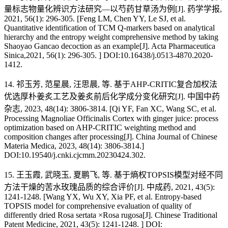
量标志物量化辨识方法研究—以芍药甘草汤为例[J]. 药学学报,
2021, 56(1): 296-305. [Feng LM, Chen YY, Le SJ, et al.
Quantitative identification of TCM Q-markers based on analytical
hierarchy and the entropy weight comprehensive method by taking
Shaoyao Gancao decoction as an example[J]. Acta Pharmaceutica
Sinica,2021, 56(1): 296-305. ] DOI:10.16438/j.0513-4870.2020-
1412.
14. 祁玉芳, 范星晨, 汪思晨, 等. 基于AHP-CRITIC复合加权法
优选厚朴姜炙工艺及姜炙前后化学成分变化研究[J]. 中国中药
杂志, 2023, 48(14): 3806-3814. [Qi YF, Fan XC, Wang SC, et al.
Processing Magnoliae Officinalis Cortex with ginger juice: process
optimization based on AHP-CRITIC weighting method and
composition changes after processing[J]. China Journal of Chinese
Materia Medica, 2023, 48(14): 3806-3814.]
DOI:10.19540/j.cnki.cjcmm.20230424.302.
15. 王玉霞, 武晓玉, 夏鹏飞, 等. 基于熵权TOPSIS模型对经不同
方法干燥的苦水玫瑰品质的综合评价[J]. 中成药, 2021, 43(5):
1241-1248. [Wang YX, Wu XY, Xia PF, et al. Entropy-based
TOPSIS model for comprehensive evaluation of quality of
differently dried Rosa sertata ×Rosa rugosa[J]. Chinese Traditional
Patent Medicine, 2021, 43(5): 1241-1248. ] DOI: