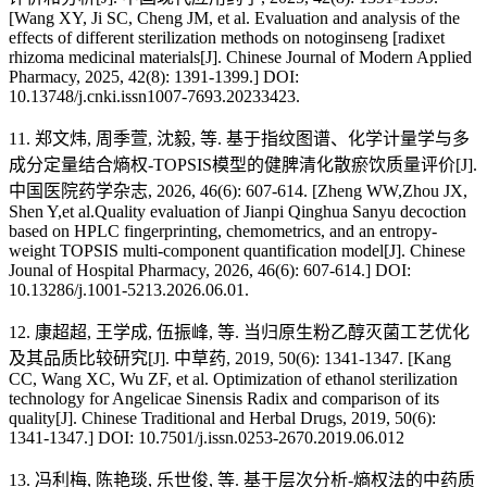
[Wang XY, Ji SC, Cheng JM, et al. Evaluation and analysis of the
effects of different sterilization methods on notoginseng [radixet
rhizoma medicinal materials[J]. Chinese Journal of Modern Applied
Pharmacy, 2025, 42(8): 1391-1399.] DOI:
10.13748/j.cnki.issn1007-7693.20233423.
11. 郑文炜, 周季萱, 沈毅, 等. 基于指纹图谱、化学计量学与多
成分定量结合熵权-TOPSIS模型的健脾清化散瘀饮质量评价[J].
中国医院药学杂志, 2026, 46(6): 607-614. [Zheng WW,Zhou JX,
Shen Y,et al.Quality evaluation of Jianpi Qinghua Sanyu decoction
based on HPLC fingerprinting, chemometrics, and an entropy-
weight TOPSIS multi-component quantification model[J]. Chinese
Jounal of Hospital Pharmacy, 2026, 46(6): 607-614.] DOI:
10.13286/j.1001-5213.2026.06.01.
12. 康超超, 王学成, 伍振峰, 等. 当归原生粉乙醇灭菌工艺优化
及其品质比较研究[J]. 中草药, 2019, 50(6): 1341-1347. [Kang
CC, Wang XC, Wu ZF, et al. Optimization of ethanol sterilization
technology for Angelicae Sinensis Radix and comparison of its
quality[J]. Chinese Traditional and Herbal Drugs, 2019, 50(6):
1341-1347.] DOI: 10.7501/j.issn.0253-2670.2019.06.012
13. 冯利梅, 陈艳琰, 乐世俊, 等. 基于层次分析-熵权法的中药质