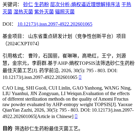
关键词：
砂仁
生药粉
层次分析-熵权逼近理想解排序法
干热
灭菌
湿热灭菌
紫外灭菌
辐照灭菌
DOI：
10.12173/j.issn.2097-4922.202601065
基金项目：
山东省重点研发计划（竞争性创新平台）项目
（2024CXPT074）
引用格式：
曹玲，石国丽，崔琳琳，高艳红，王宁，刘源
慧，金宗元，李蔚群.基于AHP-熵权TOPSIS法筛选砂仁生药粉
最佳灭菌工艺[J]. 药学前沿, 2026, 30(5): 795 - 803. DOI:
10.12173/j.issn.2097-4922.202601065

CAO Ling, SHI Guoli, CUI Linlin, GAO Yanhong, WANG Ning,
LIU Yuanhui, JIN Zongyuan, LI Weiqun.Evaluation of the effects
of different sterilization methods on the quality of Amomi Fructus
raw powder evaluated by AHP-entropy weight TOPSIS[J]. Yaoxue
QianYan Zazhi, 2026, 30(5): 795 - 803. DOI: 10.12173/j.issn.2097-
4922.202601065[Article in Chinese]

目的
筛选砂仁生药粉最佳灭菌工艺。