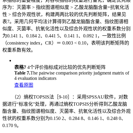
系指标的重要程度，对各项指标的权重进行量化，确定优先顺
序为：灭菌率 > 指纹图谱相似度 > 乙酸龙脑酯含量=抗氧化活
性 > 综合外观性状，构建两两比较的优先判断矩阵，结果见
表7。采用几何平均法计算得到乙酸龙脑酯含量、指纹图谱相
似度、灭菌率、抗氧化活性以及综合外观性状的权重系数分别
为0.141 1、0.184 2、0.441 5、0.141 1、0.092 1，一致性比例
（consistency index，CR）＝ 0.003 < 0.10，表明该判断矩阵的
权重系数有效。
表格7
4个评价指标成对比较的优先判断矩阵
Table 7.
The pairwise comparison priority judgment matrix of
4 evaluation indicators
查看原图
（2）熵权TOPSIS法［9-10］：采用SPSSAU软件，对数
据进行“标准化”处理，再通过熵权TOPSIS分析得到乙酸龙脑
酯含量、指纹图谱相似度、灭菌率、抗氧化活性以及综合外观
性状的权重系数分别为0.150 2、0.284 8、0.146 1、0.248 0、
0.170 9。