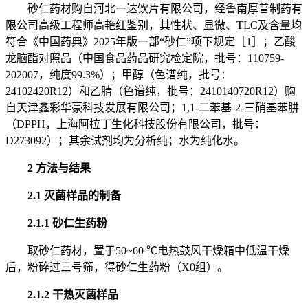
砂仁药材购自河北一达饮片有限公司，经鲁南厚普制药有
限公司高级工程师高艳红鉴别，其性状、显微、TLC及含量均
符合《中国药典》2025年版一部“砂仁”项下规定［1］；乙酸
龙脑酯对照品（中国食品药品研究检定院，批号：110759-
202007，纯度99.3%）；甲醇（色谱纯，批号：
24102420R12）和乙腈（色谱纯，批号：2410140720R12）购
自天津鑫彩华豪科技发展有限公司；1,1-二苯基-2-三硝基苯肼
（DPPH，上海阿拉丁生化科技股份有限公司，批号：
D273092）；其余试剂均为分析纯；水为纯化水。
2 方法与结果
2.1 灭菌样品的制备
2.1.1 砂仁生药粉
取砂仁药材，置于50~60 ℃电热鼓风干燥箱中低温干燥
后，粉碎过三号筛，得砂仁生药粉（X0组）。
2.1.2 干热灭菌样品