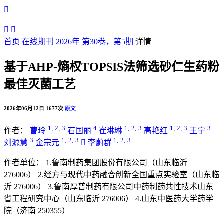



首页
在线期刊
2026年 第30卷，第5期
详情
基于AHP-熵权TOPSIS法筛选砂仁生药粉
最佳灭菌工艺
2026年06月12日
1677次
原文
1,
2,
3
4
1,
2,
3
1,
2,
3
3
作者：
曹玲
石国丽
崔琳琳
高艳红
王宁
3
1,
2,
3
1,
2,
3
刘源慧
金宗元

李蔚群
作者单位：
1.鲁南制药集团股份有限公司（山东临沂
276006）
2.经方与现代中药融合创新全国重点实验室（山东临
沂 276006）
3.鲁南厚普制药有限公司中药制药共性技术山东
省工程研究中心（山东临沂 276006）
4.山东中医药大学药学
院（济南 250355）