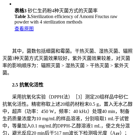
表格3
砂仁生药粉4种灭菌方式的灭菌率
Table 3.
Sterilization efficiency of Amomi Fructus raw
powder with 4 sterilization methods
查看原图
其中，菌数包括细菌和霉菌。干热灭菌、湿热灭菌、辐照
灭菌3种灭菌方式灭菌效果较好，紫外灭菌效果较差，对灭菌
率的影响顺序为：辐照灭菌 > 湿热灭菌 > 干热灭菌 > 紫外灭
菌。
2.5 抗氧化活性
采用抗氧化实验（DPPH法）［3］测定20组样品中砂仁
抗氧化活性。精密称取上述20组药材粉末0.5 g，置入无水乙醇
中，超声（功率：450 W，频率：40 kHz）处理40 min，制备
生药质量浓度为10 mg/mL的样品溶液，分别吸取1 mL于试管
中，等量加入0.1 mg/mL的DPPH-乙醇溶液1 mL，使之充分混
匀，避光反应20 min后于517 nm波长下检测吸光度（A
）；
样