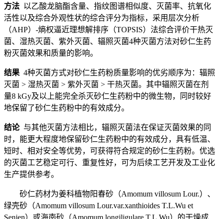
方法
以乙酸龙脑酯含量、指纹图谱相似度、灭菌率、抗氧化
活性以及综合外观性状的综合评分为指标，采用层次分析
（AHP）-熵权逼近理想解排序（TOPSIS）法综合评价干热灭
菌、湿热灭菌、紫外灭菌、辐照灭菌4种灭菌方法对砂仁生药
粉灭菌效果和质量的影响。
结果
4种灭菌方式对砂仁生药粉质量影响的优劣顺序为：辐照
灭菌 > 湿热灭菌 > 紫外灭菌 > 干热灭菌。其中辐照灭菌在剂
量8 kGy及以上能完全杀灭砂仁生药粉中的微生物，同时较好
地保留了砂仁生药粉中的有效成分。
结论
与其他灭菌方法相比，辐照灭菌法在保证灭菌效果的同
时，能更大程度地保留砂仁生药粉中的有效成分，具有低温、
短时、相对安全等优势，可获得符合规定的砂仁生药粉。优选
的灭菌工艺稳定可行、重复性好，可为后续工艺开发及工业化
生产提供参考。
砂仁药材为姜科植物阳春砂（Amomum villosum Lour.）、
绿壳砂（Amomum villosum Lour.var.xanthioides T.L.Wu et
Senjen）或海南砂（Amomum longiligulare T.L.Wu）的干燥成