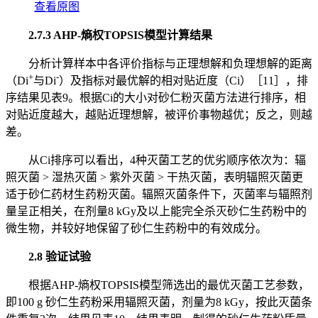
查看原图
2.7.3 AHP-熵权TOPSIS模型计算结果
分析计算样本中各评价指标与正理想解和负理想解的距离
+
-
（Di
与Di
）及指标对最优解的相对贴近度（Ci）［11］，排
序结果见表9。根据Ci的大小对砂仁粉灭菌方法进行排序，相
对贴近度越大，越贴近理想解，被评价事物越优；反之，则越
差。
从Ci排序可以看出，4种灭菌工艺的优劣顺序依次为：辐
照灭菌 > 湿热灭菌 > 紫外灭菌 > 干热灭菌，表明辐照灭菌更
适于砂仁药材生药粉灭菌。辐照灭菌条件下，灭菌率与辐照剂
量呈正相关，在剂量8 kGy及以上能完全杀灭砂仁生药粉中的
微生物，并较好地保留了砂仁生药粉中的有效成分。
2.8 验证试验
根据AHP-熵权TOPSIS模型筛选出的最优灭菌工艺参数，
即100 g 砂仁生药粉采用辐照灭菌，剂量为8 kGy，按此灭菌条