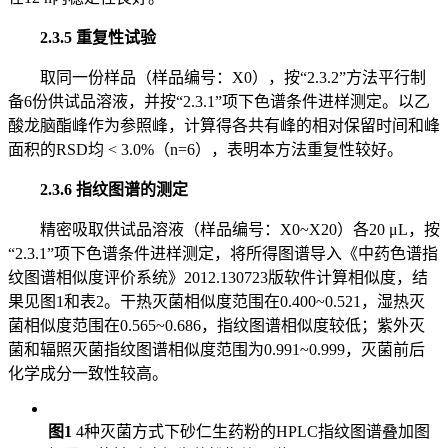
2.3.5 重复性试验
取同一份样品（样品编号：X0），按“2.3.2”方法平行制
备6份供试品溶液，并按“2.3.1”项下色谱条件进样测定。以乙
酸龙脑酯峰作为参照峰，计算得各共有峰的相对保留时间和峰
面积的RSD均 < 3.0%（n=6），表明本方法重复性较好。
2.3.6 指纹图谱的测定
精密吸取供试品溶液（样品编号：X0~X20）各20 μL，按
“2.3.1”项下色谱条件进样测定，将所得图谱导入《中药色谱指
纹图谱相似度评价系统》2012.130723版软件计算相似度，结
果见图1和表2。干热灭菌相似度范围在0.400~0.521，湿热灭
菌相似度范围在0.565~0.686，指纹图谱相似度较低；紫外灭
菌和辐照灭菌指纹图谱相似度范围为0.991~0.999，灭菌前后
化学成分一致性较高。
图1
4种灭菌方式下砂仁生药粉的HPLC指纹图谱叠加图