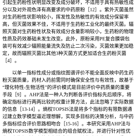
引起生药粉性状明显改变及成分破坏，不适用于具有热敏性成
分以及对外观色泽有高要求的中药原粉［12］。紫外灭菌虽然
对生药粉性状影响较小，挥发性及热敏性的有效成分保留率
高，但灭菌效果不佳，不适用于生药粉工业化的最终灭菌。辐
照灭菌对生药粉性状及有效成分含量影响较小，生药粉的物理
性质及药效基础未发生改变。此外，原粉采用PE复合膜袋包
装可有效减少辐照能量流失及防止二次污染，灭菌效果更加稳
定，故而辐照灭菌比其他3种灭菌方式更加适合生药粉灭菌
［4］。
以单一指标性成分或指纹图谱评价不能全面反映中药生药
粉灭菌质量，药材入药前需同时确保安全性与有效性，故基于
“理化特性-生物活性”的评价模式是目前评价中药质量的重要
手段［9］。AHP法是一种人为判断各评价指标先后顺序，将
确定指标进行两两比较的权重计算方法，此法忽略了实际数据
的信息［13-14］。熵权TOPSIS法是将多个指标的有限数据通
过建立数学模型逼近理想解，实现多目标的决策分析，与中药
多指标综合评价思路相吻合［15-16］。本研究采用AHP法与
熵权TOPSIS数学模型相结合的组合赋权法，并进行针对性优