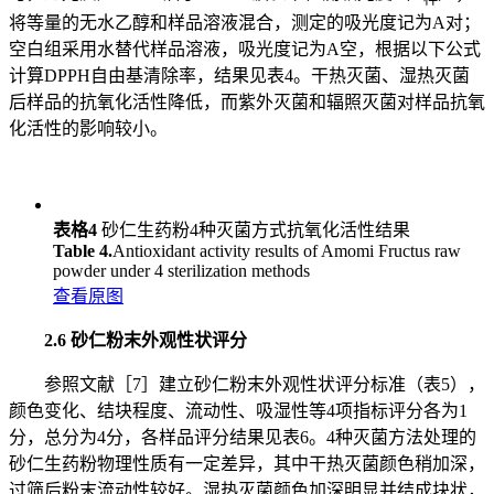
将等量的无水乙醇和样品溶液混合，测定的吸光度记为A对；
空白组采用水替代样品溶液，吸光度记为A空，根据以下公式
计算DPPH自由基清除率，结果见表4。干热灭菌、湿热灭菌
后样品的抗氧化活性降低，而紫外灭菌和辐照灭菌对样品抗氧
化活性的影响较小。
表格4
砂仁生药粉4种灭菌方式抗氧化活性结果
Table 4.
Antioxidant activity results of Amomi Fructus raw
powder under 4 sterilization methods
查看原图
2.6 砂仁粉末外观性状评分
参照文献［7］建立砂仁粉末外观性状评分标准（表5），
颜色变化、结块程度、流动性、吸湿性等4项指标评分各为1
分，总分为4分，各样品评分结果见表6。4种灭菌方法处理的
砂仁生药粉物理性质有一定差异，其中干热灭菌颜色稍加深，
过筛后粉末流动性较好。湿热灭菌颜色加深明显并结成块状，