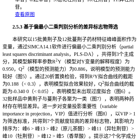
苷。
查看原图
2.5.3 基于偏最小二乘判别分析的差异标志物筛选
本研究以15批黄荆子及12批蔓荆子药材特征峰峰面积作为
变量，通过SIMCA14.1软件进行偏最小二乘判别分析（partial
least squares discriminant analysis，PLS-DA），共得到3个主成
2
分，其模型解释率参数R
Y（模型对Y变量的解释程度）为
2
0.950，Q
（模型的预测能力）为0.886，说明模型的预测能力
较好（图5）。通过20折置换检验，得到R²Y拟合曲线的截距
2
为0.188（< 0.3），表明模型拟合效果较好，Q
拟合曲线的截
距为-0.340 0（< 0.05），表明模型未出现过度拟合（图6）。
32批样品中黄荆子与蔓荆子各聚为一类（图7），表明两种药
材存在明显差异。进一步对变量投影重要性（variable
importance in projection，VIP）值进行分析（图8），以VIP > 1
为筛选标准，共得到7个贡献度较高的差异标志物，其影响力
排序为：峰6 > 峰13 > 峰2（原儿茶醛）> 峰11（异牡荆苷）>
峰10（牡荆苷）> 峰12 > 峰5（香草酸）。提示这7个化学成分