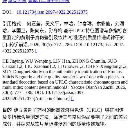
递
聚类分析
偏最小二乘判别分析
DOI：
10.12173/j.issn.2097-4922.202512075
引用格式：
何嘉莹，吴文平，林晗，钟春琳，索彩仙，刘潇
晗，李国卫，陈向东，孙冬梅.基于UPLC特征图谱与多指标含
量测定的黄荆子真伪鉴别及饮片-标准汤剂质量传递规律研究
[J]. 药学前沿, 2026, 30(5): 777 - 786. DOI: 10.12173/j.issn.2097-
4922.202512075

HE Jiaying, WU Wenping, LIN Han, ZHONG Chunlin, SUO
Caixian1,2, LIU Xiaohan1,2, LI Guowei1,2, CHEN Xiangdong1,2,
SUN Dongmei.Study on the authenticity identification of Fructus
Viticis Negundo and the quality transfer law of decoction pieces to
standard decoction based on UPLC characteristic chromatogram and
multi-index content determination[J]. Yaoxue QianYan Zazhi, 2026,
30(5): 777 - 786. DOI: 10.12173/j.issn.2097-
4922.202512075[Article in Chinese]

目的
建立黄荆子药材的超高效液相色谱（UPLC）特征图谱
及多指标含量测定方法，筛选其与常见伪品蔓荆子之间的差异
成分，并探究从饮片至标准汤剂间的质量传递规律。