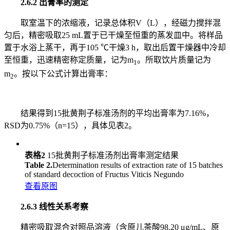
2.6.2 出膏率的测定
取室温下的浓缩液，记录总体积V（L），经磁力搅拌混
匀后，精密吸取25 mL置于已干燥至恒重的蒸发皿中。将样品
置于水浴上蒸干，再于105 ℃干燥3 h，取出后置干燥器中冷却
至恒重，迅速精密称定质量，记为m
。所取饮片质量记为
1
m
。按以下公式计算出膏率：
2
结果得到15批黄荆子标准汤剂的平均出膏率为7.16%，
RSD为0.75%（n=15），具体见表2。
表格2
15批黄荆子标准汤剂出膏率测定结果
Table 2.
Determination results of extraction rate of 15 batches
of standard decoction of Fructus Viticis Negundo
查看原图
2.6.3 线性关系考察
精密吸取混合对照品溶液（含原儿茶酸98.20 μg/mL、原