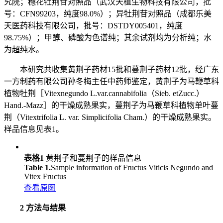
究院；穗花牡荆苷对照品（武汉天植生物科技有限公司，批
号：CFN99203，纯度98.0%）；异牡荆苷对照品（成都乐美
天医药科技有限公司，批号：DSTDY005401，纯度
98.75%）；甲醇、磷酸为色谱纯；其余试剂均为分析纯；水
为超纯水。
本研究共收集黄荆子药材15批和蔓荆子药材12批，经广东
一方制药有限公司孙冬梅主任中药师鉴定，黄荆子为马鞭草科
植物牡荆［Vitexnegundo L.var.cannabifolia（Sieb. etZucc.）
Hand.-Mazz］的干燥成熟果实，蔓荆子为马鞭草科植物单叶蔓
荆（Vitextrifolia L. var. Simplicifolia Cham.）的干燥成熟果实。
样品信息见表1。
表格1
黄荆子和蔓荆子的样品信息
Table 1.
Sample information of Fructus Viticis Negundo and
Vitex Fructus
查看原图
2 方法与结果