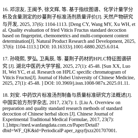
16. 邓淙友, 王闽予, 徐文辉, 等. 基于指纹图谱、化学计量学分
析及含量测定的炒蔓荆子标准汤剂质量评价[J]. 天然产物研究
与开发, 2025, 37(6): 1104-1113. [Deng CY, Wang MY, Xu WH, et
al. Quality evaluation of fried Viticis Fructus standard decoction
based on fingerprint, chemometrics and multi-component content
determination[J]. Natural Product Research and Development, 2025,
37(6): 1104-1113.] DOI: 10.16333/j.1001-6880.2025.6.014.
17. 孙晓熙, 罗弘, 卫禹辰, 等. 蔓荆子药材的HPLC特征图谱研
究 [J]. 湖北中医药大学学报, 2025, 27(1): 45-48. [Sun XX, Luo
H, Wei YC, et al. Research on HPLC specific chromatogram of
Viticis Fructus[J]. Journal of Hubei University of Chinese Medicine,
2025, 27(1): 45-48. ] DOI: 10.3969/j.issn.1008-987x.2025.01.11.
18. 刘安. 中药饮片标准汤剂制备与质量标准研究方法概述[J].
中国实验方剂学杂志, 2017, 23(7): 1. [Liu A. Overview on
preparation and quality standard research methods of standard
decoction of Chinese herbal slices [J]. Chinese Journal of
Experimental Traditional Medical Formulae, 2017, 23(7):
1.].https://med.wanfangdata.com.cn/Paper/Detail?
dbid=WF_QK&id=PeriodicalP aper_zgsyfjxzz201707001.