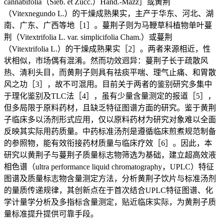
cannabifolia（Sieb. et Zucc.）Hand.-Mazz］或黄荆
（Vitexnegundo L.）的干燥成熟果实，主产于华东、河北、湖
南、广东、广西等地［1］。蔓荆子则为马鞭草科植物单叶蔓
荆（Vitextrifolia L. var. simplicifolia Cham.）或蔓荆
（Vitextrifolia L.）的干燥成熟果实［2］。两者来源相近，性
状相似，市场偶有混淆。然而功效迥异：蔓荆子长于疏散风
热、清利头目，而黄荆子则具有祛痰平喘、理气止痛、和胃散
风之功［3］，故不可混用。目前关于两者的鉴别研究多集中
于理化鉴别及TLC法［4］，虽有少量含量测定的报道［5］，
但多局限于原料药材，且缺乏特征图谱方面的研究。鉴于黄荆
子临床多以汤剂形式应用，仅以原料药材为研究对象难以全面
反映其实际用药质量。中药标准汤剂是遵循临床煎煮规范制备
的参照物，能有效衔接药材质量与临床疗效［6］。因此，本
研究以黄荆子与蔓荆子质量标志物筛选为基础，建立超高效液
相色谱（ultra performance liquid chromatography，UPLC）特征
图谱及质量标志物含量测定方法，分析黄荆子饮片与标准汤剂
的量质传递规律，其创新点在于首次结合UPLC特征图谱、化
学计量学分析及多指标含量测定，贴近临床实际，为黄荆子质
量标准提升提供可靠手段。