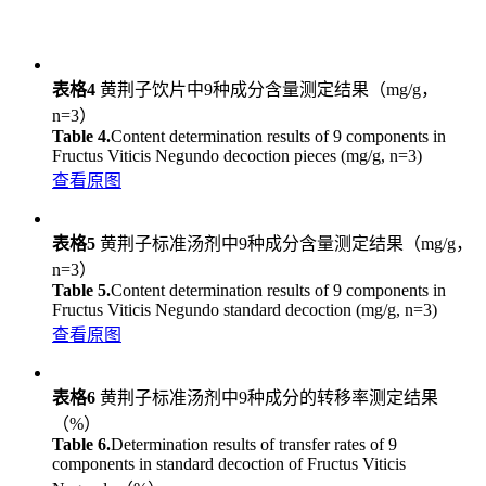
表格4
黄荆子饮片中9种成分含量测定结果（mg/g，
n=3）
Table 4.
Content determination results of 9 components in
Fructus Viticis Negundo decoction pieces (mg/g, n=3)
查看原图
表格5
黄荆子标准汤剂中9种成分含量测定结果（mg/g，
n=3）
Table 5.
Content determination results of 9 components in
Fructus Viticis Negundo standard decoction (mg/g, n=3)
查看原图
表格6
黄荆子标准汤剂中9种成分的转移率测定结果
（%）
Table 6.
Determination results of transfer rates of 9
components in standard decoction of Fructus Viticis