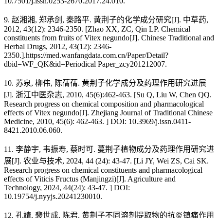
10.7501/j.issn.0253-2670.2017.24.010.
9. 赵湘湘, 郑承剑, 秦路平. 黄荆子的化学成分研究[J]. 中草药,
2012, 43(12): 2346-2350. [Zhao XX, ZC, Qin LP. Chemical
constituents from fruits of Vitex negundo[J]. Chinese Traditional and
Herbal Drugs, 2012, 43(12): 2346-
2350.].https://med.wanfangdata.com.cn/Paper/Detail?
dbid=WF_QK&id=Periodical Paper_zcy201212007.
10. 苏泉, 柳伟, 陈蒨蒨. 黄荆子化学成分及药理作用研究进展
[J]. 浙江中医杂志, 2010, 45(6):462-463. [Su Q, Liu W, Chen QQ.
Research progress on chemical composition and pharmacological
effects of Vitex negundo[J]. Zhejiang Journal of Traditional Chinese
Medicine, 2010, 45(6): 462-463. ] DOI: 10.3969/j.issn.0411-
8421.2010.06.060.
11. 李静宇, 韦振寿, 蔡时可. 蔓荆子植物成分及药理作用研究进
展[J]. 农业与技术, 2024, 44 (24): 43-47. [Li JY, Wei ZS, Cai SK.
Research progress on chemical constituents and pharmacological
effects of Viticis Fructus (Manjingzi)[J]. Agriculture and
Technology, 2024, 44(24): 43-47. ] DOI:
10.19754/j.nyyjs.20241230010.
12. 孔靖, 裴世成, 陈君. 黄荆子不同溶剂提取物的抗炎镇痛作用