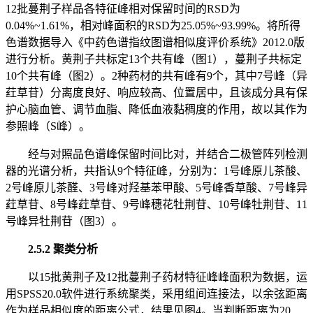
12批蔓荆子样品各特征峰相对保留时间的RSD为
0.04%~1.61%，相对峰面积的RSD为25.05%~93.99%。将所得
色谱数据导入《中药色谱指纹图谱相似度评价系统》2012.0版
进行分析。黄荆子共标定13个共有峰（图1），蔓荆子共标定
10个共有峰（图2）。2种药材的共有峰有9个，其中7号峰（异
荭草苷）分离度良好、响应较高、位置居中，且该成分具有保
护心脑血管、调节血脂、降低血液黏稠度的作用，故以其作为
参照峰（S峰）。
经与对照品色谱峰保留时间比对，并结合二极管阵列检测
器的光谱分析，共指认9个特征峰，分别为：1号峰原儿茶酸、
2号峰原儿茶醛、3号峰对羟基苯甲酸、5号峰香草酸、7号峰异
荭草苷、8号峰荭草苷、9号峰穗花牡荆苷、10号峰牡荆苷、11
号峰异牡荆苷（图3）。
2.5.2 聚类分析
以15批黄荆子及12批蔓荆子药材特征峰峰面积为数据，运
用SPSS20.0软件进行系统聚类，采用组间连接法，以余弦距离
作为样品相似度的距离公式，结果见图4。当判断距离为20