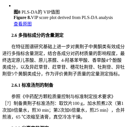
图8
PLS-DA的 VIP值图
Figure 8.
VIP score plot derived from PLS-DA analysis
查看原图
2.6 多指标成分的含量测定
在特征图谱研究基础上进一步对黄荆子中黄酮类有效成分
进行多指标含量测定，结合各成分对药材质量的影响程度，最
终选定原儿茶酸、原儿茶醛、4-羟基苯甲酸、香草酸4个酚酸
类成分，以及异荭草苷、荭草苷、穗花牡荆苷、牡荆苷、异牡
荆苷5个黄酮类成分，作为评价黄荆子质量的定量测定指标。
2.6.1 标准汤剂的制备
参照《中药配方颗粒质量控制与标准制定技术要求》
［7］制备黄荆子标准汤剂：取饮片100 g，加水煎煮2次（第1
次加8倍量水，煎30 min；第2次加6倍量水，煎25 min），合并
煎液，65 ℃浓缩至清膏，真空冷冻干燥。