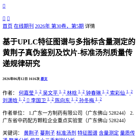



首页
在线期刊
2026年 第30卷，第5期
详情
基于UPLC特征图谱与多指标含量测定的
黄荆子真伪鉴别及饮片-标准汤剂质量传
递规律研究
2026年06月12日
1616次
原文
1,
2
1,
2
1,
2
1,
2
1,
2
作者：
何嘉莹
吴文平
林晗
钟春琳
索彩仙
1,
2
1,
2
1,
2
1,
2
刘潇晗

李国卫
陈向东
孙冬梅
作者单位：
1.广东一方制药有限公司（广东佛山 528244）
2.
广东省中药配方颗粒企业重点实验室（广东佛山 528244）
关键词：
黄荆子
蔓荆子
标准汤剂
特征图谱
含量测定
量质传