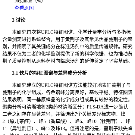
Negundo（%）
查看原图
3 讨论
本研究首次将UPLC特征图谱、化学计量学分析与多指标
含量测定进行系统整合，用于黄荆子及其常见伪品蔓荆子的鉴
别，并阐明了其关键成分在标准汤剂中的质量传递规律。研究
结果不仅为二者的化学鉴别提供了新的科学依据，也为推动黄
荆子质量控制从原料药材向临床汤剂的延伸奠定了坚实基础。
3.1 饮片的特征图谱与差异成分分析
本研究建立的UPLC特征图谱方法能较好地表征黄荆子与
蔓荆子的化学组成，各色谱峰分离良好，基线平稳。特征图谱
结果表明，同一基原样品的化学成分组成具有较好的稳定性。
聚类分析可清晰地将2类药材清晰区分；PLS-DA进一步确认
二者之间存在显著差异，并筛选出7个关键差异标志物：峰
2（原儿茶醛）、峰5（香草酸）、峰6、峰10（牡荆苷）、峰
11（异牡荆苷）、峰12及峰13。值得注意的是，蔓荆子缺失峰