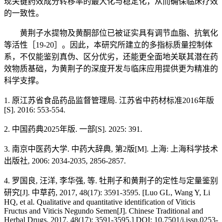
现关键药效成分转移率的最大化与稳定化，从而确保临床疗效
的一致性。
黄荆子水提物及黄酮部位已被证实具有调节血脂、抗氧化
等活性［19-20］。因此，本研究所建立的多指标质量控制体
系，不仅能鉴别真伪、区分优劣，还能更全面地关联其潜在药
效物质基础，为黄荆子的深度开发与临床应用提供更为精准的
科学支撑。
1. 原江苏省食品药品监督管理局. 江苏省中药材标准2016年版
[S]. 2016: 553-554.
2. 中国药典2025年版. 一部[S]. 2025: 391.
3. 南京中医药大学. 中药大辞典, 第2版[M]. 上海: 上海科学技术
出版社, 2006: 2034-2035, 2856-2857.
4. 罗国良, 汪洋, 李华强, 等. 牡荆子和黄荆子的定性与定量鉴别
研究[J]. 中草药, 2017, 48(17): 3591-3595. [Luo GL, Wang Y, Li
HQ, et al. Qualitative and quantitative identification of Viticis
Fructus and Viticis Negundo Semen[J]. Chinese Traditional and
Herbal Drugs, 2017, 48(17): 3591-3595.] DOI: 10.7501/j.issn.0253-