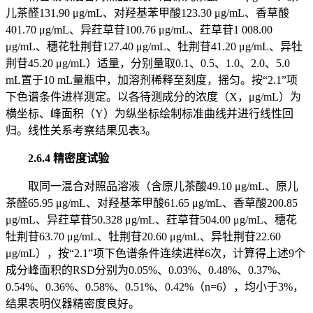
儿茶醛131.90 μg/mL、对羟基苯甲酸123.30 μg/mL、香草酸
401.70 μg/mL、异荭草苷100.76 μg/mL、荭草苷1 008.00
μg/mL、穗花牡荆苷127.40 μg/mL、牡荆苷41.20 μg/mL、异牡
荆苷45.20 μg/mL）适量，分别量取0.1、0.5、1.0、2.0、5.0
mL置于10 mL量瓶中，加溶剂稀释至刻度，摇匀。按“2.1”项
下色谱条件进样测定。以各待测成分的浓度（X，μg/mL）为
横坐标、峰面积（Y）为纵坐标绘制标准曲线并进行线性回
归。线性关系考察结果见表3。
2.6.4 精密度试验
取同一混合对照品溶液（含原儿茶酸49.10 μg/mL、原儿
茶醛65.95 μg/mL、对羟基苯甲酸61.65 μg/mL、香草酸200.85
μg/mL、异荭草苷50.328 μg/mL、荭草苷504.00 μg/mL、穗花
牡荆苷63.70 μg/mL、牡荆苷20.60 μg/mL、异牡荆苷22.60
μg/mL），按“2.1”项下色谱条件连续进样6次，计算得上述9个
成分峰面积的RSD分别为0.05%、0.03%、0.48%、0.37%、
0.54%、0.36%、0.58%、0.51%、0.42%（n=6），均小于3%，
结果表明仪器精密度良好。