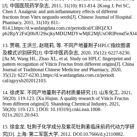
[J]. 中国医院药学杂志, 2011, 31(10): 811-814. [Kong J, Pei SC,
Chen J. Analgesic and anti-inflammatory effects of different
fractions from Vitex negundo seeds[J]. Chinese Journal of Hospital
Pharmacy, 2011, 31(10): 811-
814.].https://d.wanfangdata.com.cn/periodical/CiBQZXJ
pb2RpY2FsQ0hJU29scjkyMDI2MDYwMjE2MjUxORIPemd5eX
13. 贾萌, 王洪兰, 赵晓莉, 等. 不同产地蔓荆子HPLC指纹图谱
及模式识别研究[J]. 中华中医药杂志, 2020, 35(12): 6227-6230.
[Jia M, Wang HL, Zhao XL, et al. Study on HPLC fingerprint and
pattern recognition of Viticis Fructus from different origins[J]. China
Journal of Traditional Chinese Medicine and Pharmacy, 2020,
35(12): 6227-6230.].https://d.wanfangdata.com.cn/periodi
cal/zgyyxb202012103.
14. 徐虎军. 不同产地蔓荆子药材质量研究 [J]. 山东化工, 2021,
50(20): 119-123. [Xu Hujun. A quality research of Viticis Fructus
from different origins[J]. Shandong Chemical Industry, 2021,
50(20): 119-123. ] DOI: 10.19319/j.cnki.issn.1008-
021x.2021.20.043.
15. 徐金龙. 牡荆子化学成分及紫花牡荆素临床前药代动力学研
究[D]. 上海: 第二军医大学, 2012. DOI:10.7666/d.y2110882.