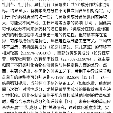
牡荆苷、牡荆苷、异牡荆苷（黄酮类）共9个成分作为测定指
标。结果显示，有机酸类成分在不同批次间含量相对稳定，可
用于评价药材质量的均一性；而黄酮类成分含量批间差异较
大，可能受不同产地、生长环境等因素的影响［14］，因此其
可作为区分不同来源药材的潜在指标。2类成分在饮片至标准
汤剂的制备过程中均显示出一定的传递性，但转移率存在差
异，可能与成分的溶解性、热稳定性及制备工艺有关。平均转
移率显示，有机酸类成分（如原儿茶酸、原儿茶醛）的转移率
相对较高（53.95%~79.43%），而部分黄酮类成分（如异荭草
苷、穗花牡荆苷）的转移率较低（22.78%~33.90%），这主要
归因于不同类别化合物在溶解性与热稳定性方面的差异。然
而，有研究提出，在优化的煎煮工艺下，黄荆子中异荭草苷和
荭草苷的转移率可分别达到70.19%与82.65%［15-17］。这一
结果强烈提示，当前标准汤剂的制备工艺（如加水量、煎煮时
间与次数）对活性成分，尤其是黄酮类成分的提取效率具有决
定性影响。因此在制定黄荆子配方颗粒或其他制剂的质量标准
时，需综合考虑各成分的传递效率［18］。未来研究的重点应
系统开展“工艺-成分-活性”关联研究，通过优化煎煮参数，实