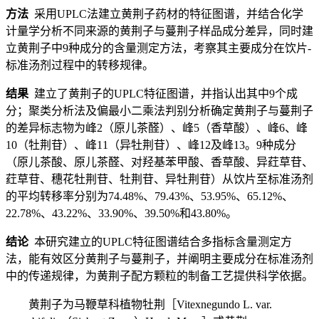
方法
采用UPLC法建立黄荆子药材的特征图谱，并结合化学
计量学分析不同来源的黄荆子与蔓荆子样品成分差异，同时建
立黄荆子中9种成分的含量测定方法，考察其主要成分在饮片-
标准汤剂过程中的转移规律。
结果
建立了黄荆子的UPLC特征图谱，并指认出其中9个成
分；聚类分析法及偏最小二乘法判别分析确定黄荆子与蔓荆子
的差异标志物为峰2（原儿茶醛）、峰5（香草酸）、峰6、峰
10（牡荆苷）、峰11（异牡荆苷）、峰12及峰13。9种成分
（原儿茶酸、原儿茶醛、对羟基苯甲酸、香草酸、异荭草苷、
荭草苷、穗花牡荆苷、牡荆苷、异牡荆苷）从饮片至标准汤剂
的平均转移率分别为74.48%、79.43%、53.95%、65.12%、
22.78%、43.22%、33.90%、39.50%和43.80%。
结论
本研究建立的UPLC特征图谱结合多指标含量测定方
法，能有效区分黄荆子与蔓荆子，并阐明主要成分在标准汤剂
中的传递规律，为黄荆子配方颗粒的制备工艺提供科学依据。
黄荆子为马鞭草科植物牡荆［Vitexnegundo L. var.