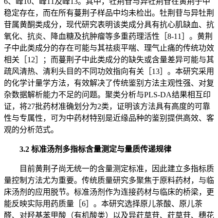
6、峰10、峰11及峰13。其中，牡荆苷与异牡荆苷在黄荆子中
稳定存在，而在所有蔓荆子样品中均未检出。牡荆苷与异牡荆
苷属黄酮类成分，现代研究表明该类成分具有抗心肌缺血、抗
氧化、抗炎、降血糖及抗肿瘤等多重药理活性［8-11］。黄荆
子中此类成分的存在可能与其祛痰平喘、理气止痛的传统功效
相关［12］；而蔓荆子中此类成分的缺失或含量差异可能与其
疏风清热、清利头目的不同功效指向有关［13］。本研究采用
的化学计量学方法，有效解决了传统鉴别方法主观性强、对复
杂数据解析能力不足的问题。聚类分析与PLS-DA结果相互印
证，将27批药材准确划分为2类，证明该方法具有高度的可靠
性与专属性，可为中药材特别是近缘品种的鉴别提供高效、客
观的分析范式。
3.2 标准汤剂多指标含量测定与量质传递规律
目前黄荆子尚无统一的含量测定标准，因此建立多指标质
量控制方法尤为重要。传统质量研究多聚焦于原料药材，与临
床汤剂的应用脱节。标准汤剂作为连接药材与临床的桥梁，更
能反映实际用药质量［6］。本研究选择原儿茶酸、原儿茶
醛、对羟基苯甲酸（有机酸类）以及异荭草苷、荭草苷、穗花