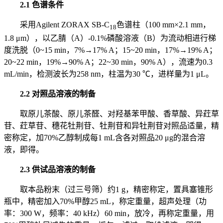
2.1 色谱条件
采用Agilent ZORAX SB-C
色谱柱（100 mm×2.1 mm，
18
1.8 μm），以乙腈（A）-0.1%磷酸溶液（B）为流动相进行梯
度洗脱（0~15 min，7%→17% A；15~20 min，17%→19% A；
20~22 min，19%→90% A；22~30 min，90% A），流速为0.3
mL/min，检测波长为258 nm，柱温为30 ℃，进样量为1 μL。
2.2 对照品溶液的制备
取原儿茶酸、原儿茶醛、对羟基苯甲酸、香草酸、异荭草
苷、荭草苷、穗花牡荆苷、牡荆苷和异牡荆苷对照品适量，精
密称定，加70%乙醇制成每1 mL含各对照品20 μg的混合溶
液，即得。
2.3 供试品溶液的制备
取本品粉末（过三号筛）约1 g，精密称定，置具塞锥形
瓶中，精密加入70%甲醇25 mL，称定重量，超声处理（功
率：300 W，频率：40 kHz）60 min，放冷，再称定重量，用